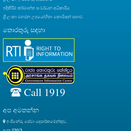
ඉදිකිරීම් කර්මාන්ත සංවර්ධන අධිකාරිය
ශ්‍රී ලංකා මහජන උපයෝගිතා කොමිෂන් සභාව
තොරතුරු සඳහා
Call 1919
අප අමතන්න
ඉංජිනේරු සේවා දෙපාර්තමේන්තුව,
අංක 230/3,