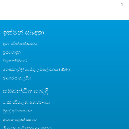
1
ඉක්මන් සබඳතා
ද්‍රව්‍ය පරීක්ෂණාගාරය
ප්‍රසම්පාදන
ව්‍යුහ නිර්මාණ
ගොඩනැගිලි ගාස්තු උපලේඛනය (BSR)
ඡායාරූප ගැලරිය
සම්බන්ධිත සබැඳි
රාජ්‍ය පරිපාලන අමාත්‍යාංශය
මුදල් අමාත්‍යාංශය
මධ්‍යම පළාත් සභාව
ශ්‍රී ලංකා ඉංජිනේරු ආයතනය