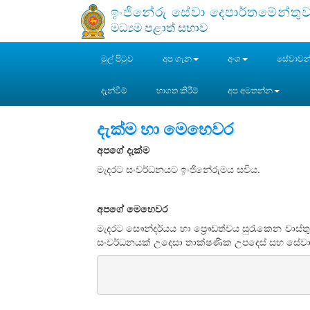
ඉංජිනේරු සේවා දෙපාර්තමේන්තු
මධ්‍යම පළාත් සභාව
මුල් පිටුව
අප ගැන
අංශ
සේවාවන
දැන්වීම්
භාගත කිරීම්
අප අමතන්න
දැක්ම හා මෙහෙවර
අපගේ දැක්ම
මැදරට සංවර්ධනයට ඉංජිනේරුමය සවිය.
අපගේ මෙහෙවර
මැදරට සෞන්දර්යය හා ප්‍රෞඩත්වය සුරැකෙන වාස්ත
සංවර්ධනයක් උදෙසා තාක්ෂණික උපදෙස් සහ සේවාව