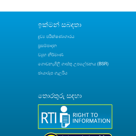
ඉක්මන් සබඳතා
ද්‍රව්‍ය පරීක්ෂණාගාරය
ප්‍රසම්පාදන
ව්‍යුහ නිර්මාණ
ගොඩනැගිලි ගාස්තු උපලේඛනය (BSR)
ඡායාරූප ගැලරිය
තොරතුරු සඳහා