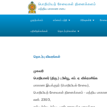
பொறியியற் சேவைகள் தினைக்களம்
மத்திய மாகாண சபை
முதற்பக்கம்
எம்மைப் பற்றி
பிரிவுகள்c
சேவை
பதிவிறக்கங்கள்
தொடர்புகொள்ள
தொடர்பு விவரங்கள்
முகவரி
பொறியாளர் (திரு.) டபிள்யூ. எம். ஏ. விக்ரமசிங்க
மாகாண இயக்குநர் (பொறியியல் சேவை),
பொறியியற் சேவைகள் தினைக்களம் - மத்திய மாகா
எண். 230/3,
எஸ்.டபிள்யூ.ஆர்.டி. பண்டாரநாயக்க மாவத்தை,