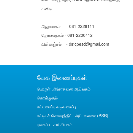
கண்டி
அலுவலகம் - 081-2228111
தொலைநகல் - 081-2200412
மின்னஞ்சல் - dir.cpesd@gmail.com
வேக இணைப்புகள்
பொருள் பரிசோதனை ஆய்வகம்
கொள்முதல்
கட்டமைப்பு வடிவமைப்பு
கட்டிடச் செலவுத்திட்ட அட்டவணை (BSR)
புகைப்பட காட்சியகம்